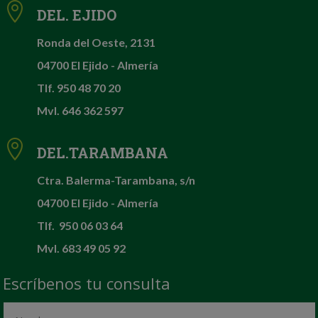

DEL. EJIDO
Ronda del Oeste, 2131
04700 El Ejido - Almería
Tlf.
950 48 70 20
Mvl.
646 362 597

DEL.TARAMBANA
Ctra. Balerma-Tarambana, s/n
04700 El Ejido - Almería
Tlf.
950 06 03 64
Mvl.
683 49 05 92
Escríbenos tu consulta