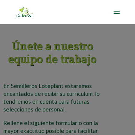
Únete a nuestro
equipo de trabajo
En Semilleros Loteplant estaremos
encantados de recibir su curriculum, lo
tendremos en cuenta para futuras
selecciones de personal.
Rellene el siguiente formulario con la
mayor exactitud posible para facilitar