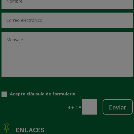
Nuevo campo
Acepto cláusula de formulario
Enviar
=
4 + 4

ENLACES