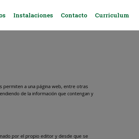
os
Instalaciones
Contacto
Curriculum
s permiten a una página web, entre otras
pendiendo de la información que contengan y
onado por el propio editor y desde que se