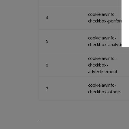
cookielawinfo-
4
checkbox-performa
cookielawinfo-
5
checkbox-analytics
cookielawinfo-
6
checkbox-
advertisement
cookielawinfo-
7
checkbox-others