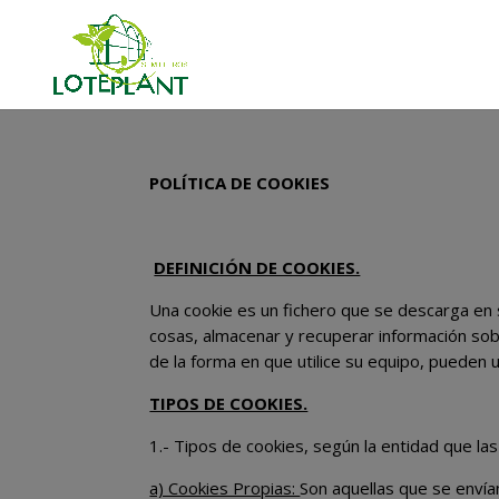
POLÍTICA DE COOKIES
DEFINICIÓN DE COOKIES.
Una cookie es un fichero que se descarga en
cosas, almacenar y recuperar información sob
de la forma en que utilice su equipo, pueden u
TIPOS DE COOKIES.
1.- Tipos de cookies, según la entidad que las
a) Cookies Propias:
Son aquellas que se envía