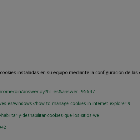
 cookies instaladas en su equipo mediante la configuración de las
/chrome/bin/answer.py?hl=es&answer=95647
m/es-es/windows7/how-to-manage-cookies-in-internet-explorer-9
/habilitar-y-deshabilitar-cookies-que-los-sitios-we
042