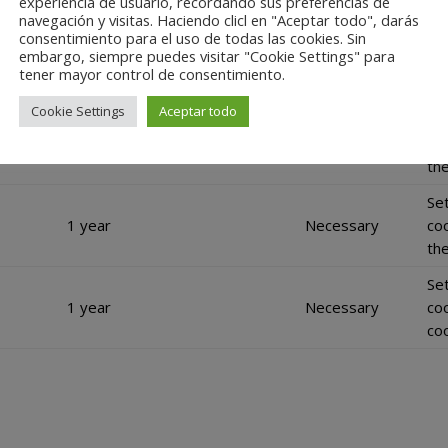
for
experiencia de usuario, recordando sus preferencias de
navegación y visitas. Haciendo clicl en "Aceptar todo", darás
Se
consentimiento para el uso de todas las cookies. Sin
embargo, siempre puedes visitar "Cookie Settings" para
1 year
Necessary
co
nce
tener mayor control de consentimiento.
co
Cookie Settings
Aceptar todo
Se
1 year
Necessary
co
the
Se
1 year
Necessary
co
th
Se
1 year
Necessary
co
coo