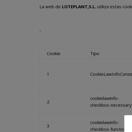
La web de
LOTEPLANT,S.L.
utiliza estas coo
Cookie
Tipo
1
CookieLawInfoCons
cookielawinfo-
2
checkbox-necessary
cookielawinfo-
3
checkbox-functional